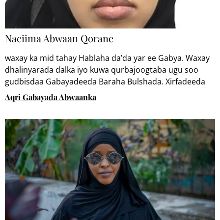
Naciima Abwaan Qorane
waxay ka mid tahay Hablaha da’da yar ee Gabya. Waxay
dhalinyarada dalka iyo kuwa qurbajoogtaba ugu soo
gudbisdaa Gabayadeeda Baraha Bulshada. Xirfadeeda
curinta Gabayada waxay u adeegsataa inay isku xirto
Aqri Gabayada Abwaanka
Abwaaannada hada soo kacaya iyo kuwa waaweyn.
Waxay ku dhalatay Magaalada Hargeysa balse hadda
waxay ku nooshahay caasimadda Muqdisho.