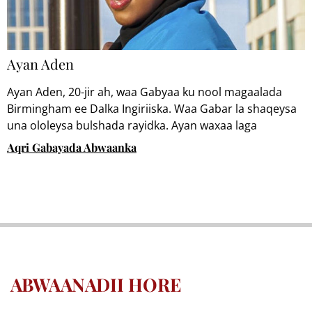
Ayan Aden
Ayan Aden, 20-jir ah, waa Gabyaa ku nool magaalada
Birmingham ee Dalka Ingiriiska. Waa Gabar la shaqeysa
una ololeysa bulshada rayidka. Ayan waxaa laga
casumaa oo ay ka hadashaa munaasabadaha ay
Aqri Gabayada Abwaanka
bulshada qabsadaan, waxay sidoo kale ka hadashay
madasha caanka ah ee TEDx. Waxay hormuud ka tahay
barnaamijka Guriyeenta ee “West Midlands Combined
Youth Authority”, iyadoo xooga saarta horumarinta iyo
hoggaanka loo dhan yahay.
ABWAANADII HORE