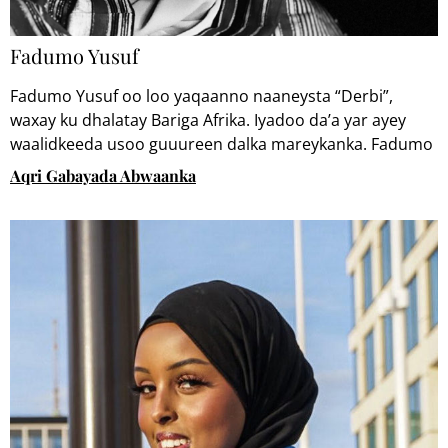
Fadumo Yusuf
Fadumo Yusuf oo loo yaqaanno naaneysta “Derbi”,
waxay ku dhalatay Bariga Afrika. Iyadoo da’a yar ayey
waalidkeeda usoo guuureen dalka mareykanka. Fadumo
waxay qortay Buug ciwaankiisu yahay, Ayan, of the
Aqri Gabayada Abwaanka
Lucky”. Shahaadadeeda koowaad “Bachelor of Science in
Mechanical Engineering” waxay ka qaadatay Jaamacadda
St Thomas. Shahaadadeeda labaad “Master of Science in
Mechanical Engineering” waxay ka qaadatay Jaamacadda
Minnesota.