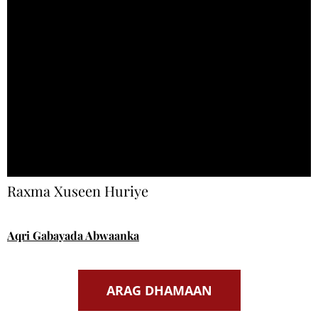
Raxma Xuseen Huriye
Aqri Gabayada Abwaanka
ARAG DHAMAAN