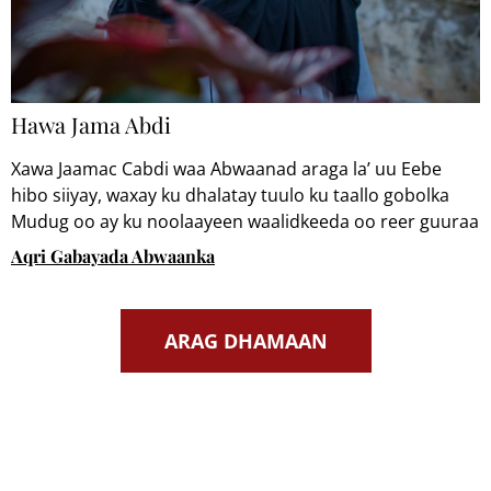
Hawa Jama Abdi
Xawa Jaamac Cabdi waa Abwaanad araga la’ uu Eebe
hibo siiyay, waxay ku dhalatay tuulo ku taallo gobolka
Mudug oo ay ku noolaayeen waalidkeeda oo reer guuraa
ahaa. Sida caruurta baadiya lagu yaqaanno, Xawo iyo
Aqri Gabayada Abwaanka
walaalkeed waxay raaci jireen ariga reerka.
ARAG DHAMAAN