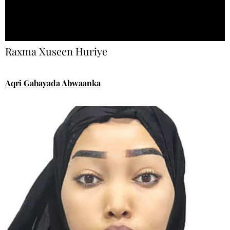
Raxma Xuseen Huriye
Aqri Gabayada Abwaanka