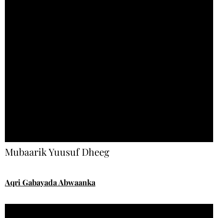
Mubaarik Yuusuf Dheeg
Aqri Gabayada Abwaanka