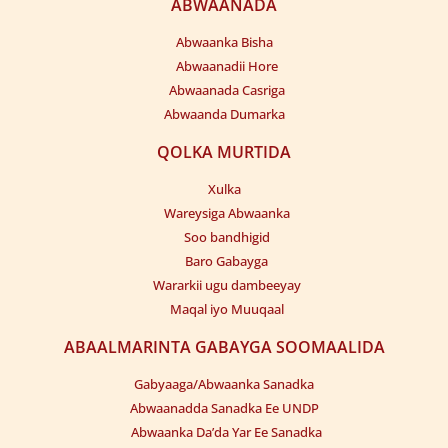
ABWAANADA
Abwaanka Bisha
Abwaanadii Hore
Abwaanada Casriga
Abwaanda Dumarka
QOLKA MURTIDA
Xulka
Wareysiga Abwaanka
Soo bandhigid
Baro Gabayga
Wararkii ugu dambeeyay
Maqal iyo Muuqaal
ABAALMARINTA GABAYGA SOOMAALIDA
Gabyaaga/Abwaanka Sanadka
Abwaanadda Sanadka Ee UNDP
Abwaanka Da’da Yar Ee Sanadka