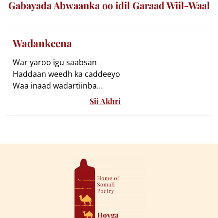
Gabayada Abwaanka oo idil Garaad Wiil-Waal
Wadankeena
War yaroo igu saabsan
Haddaan weedh ka caddeeyo
Waa inaad wadartiinba
Idinkoon i wagliilin
Sii Akhri
Waa runtaa i dhahdaan
Waagaan wiil yar ahaa
Rag anoon wax la qaybsan
Wacdi sheekh iyo waano
Waalidiinta gabowday baan
Waddada diinta wanaagsan
Wacdigay hadlayeenbaan
Ku weeleeyey dhagtayda
Anoo waansamayoo
Wadaad fiicanna show ah