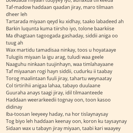
Bowdada miyaan tuujiyey iyo, adhaxda tiirkeeda
Taf-madow haddaan qaadan jiray, maro tilmaan
dheer leh
Tartarada miyaan qeyd ku xidhay, taako labadeed ah
Barkin luqunta kuma tiirsho iyo, tolone baarkiise
Ma dhagtaan tagoogada gashaday, siddii aniga oo
tuug ah
Wax martidu tamadisaa ninkay, toos u hoyataaye
Tulugiis miyaan la igu arag, tuludi waa geele
Naaguhu ninkaan tuujinhayn, waa timlahayaane
Taf miyaanan rogi hayn siddii, cudurku ii taabay
Torog maalintaan fuuli jiray, tahartu weynaatay
Col tirtirihii anigaa lahaa, tabayo duulaane
Guuraha anays taagi jiray, idil tilmaanteede
Haddaan weerarkeedii tognay oon, toon kasoo
didinay
Iba-toosan leeyeey haday, na hor tislaynaysay
Tog biyo leh haddaan keenay oon, koron ku taysaynay
Sidaan wax u tabayn jiray miyaan, taabi kari waayey