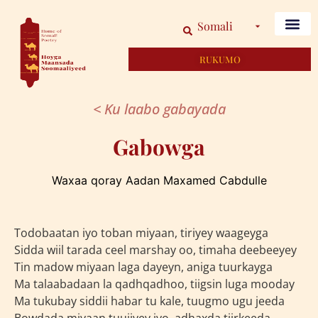
Somali
RUKUMO
< Ku laabo gabayada
Gabowga
Waxaa qoray Aadan Maxamed Cabdulle
Todobaatan iyo toban miyaan, tiriyey waageyga
Sidda wiil tarada ceel marshay oo, timaha deebeeyey
Tin madow miyaan laga dayeyn, aniga tuurkayga
Ma talaabadaan la qadhqadhoo, tiigsin luga mooday
Ma tukubay siddii habar tu kale, tuugmo ugu jeeda