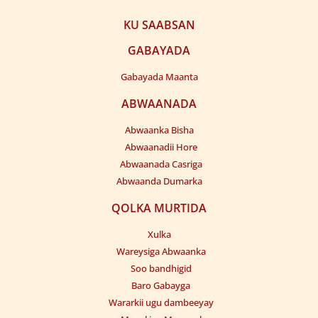
KU SAABSAN
GABAYADA
Gabayada Maanta
ABWAANADA
Abwaanka Bisha
Abwaanadii Hore
Abwaanada Casriga
Abwaanda Dumarka
QOLKA MURTIDA
Xulka
Wareysiga Abwaanka
Soo bandhigid
Baro Gabayga
Wararkii ugu dambeeyay