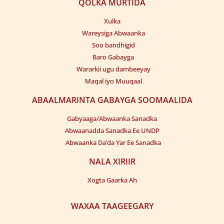
QOLKA MURTIDA
Xulka
Wareysiga Abwaanka
Soo bandhigid
Baro Gabayga
Wararkii ugu dambeeyay
Maqal iyo Muuqaal
ABAALMARINTA GABAYGA SOOMAALIDA
Gabyaaga/Abwaanka Sanadka
Abwaanadda Sanadka Ee UNDP
Abwaanka Da’da Yar Ee Sanadka
NALA XIRIIR
Xogta Gaarka Ah
WAXAA TAAGEEGARY