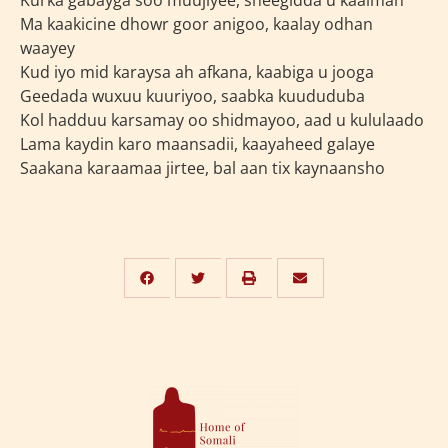
Kurka gabayga soo muujiyee, sheegidda u kaalman
Ma kaakicine dhowr goor anigoo, kaalay odhan
waayey
Kud iyo mid karaysa ah afkana, kaabiga u jooga
Geedada wuxuu kuuriyoo, saabka kuududuba
Kol hadduu karsamay oo shidmayoo, aad u kululaado
Lama kaydin karo maansadii, kaayaheed galaye
Saakana karaamaa jirtee, bal aan tix kaynaansho