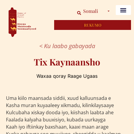
Somali
RUKUMO
< Ku laabo gabayada
Tix Kaynaansho
Waxaa qoray Raage Ugaas
Uma kiilo maansada siddii, xuud kalluunsada e
Kasha muran kuyaaleey xikmadu, kilinkilaysaaye
Kulcubaha xiskay dooda iyo, kiishash laabta ahe
Faalada kalyaha buuxisiyo, kubada uurkayga
Kaah iyo iftiinkay baxshaan, kaaxi maan arage