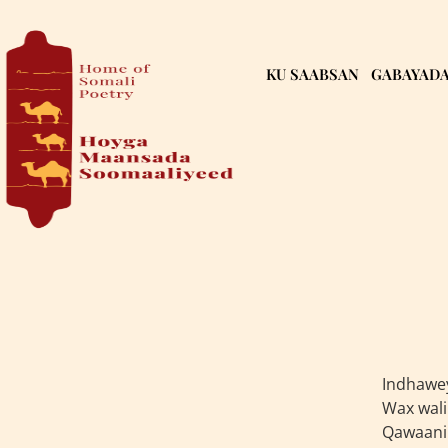
KU SAABSAN
GABAYAD
Indhawey
Wax wali
Qawaanii