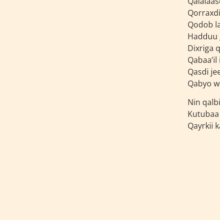
Qalalaas
Qorraxdi
Qodob la
Hadduu g
Dixriga
Qabaa’il
Qasdi je
Qabyo we
Nin qalb
Kutubaa s
Qayrkii k