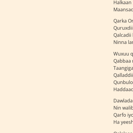
Halkaan
Maansada
Qarka Or
Quruxdii
Qalcadii
Ninna la
Wuxuu qa
Qabbaa 
Taangiga
Qalladdi
Qunbuloo
Haddaad 
Dawladah
Nin wali
Qarfo iy
Ha yeesh