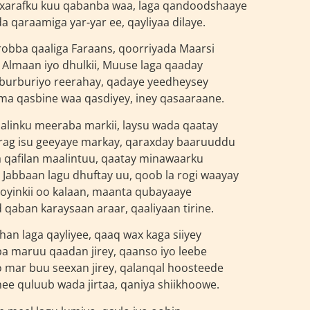
 xarafku kuu qabanba waa, laga qandoodshaaye
 qaraamiga yar-yar ee, qayliyaa dilaye.
obba qaaliga Faraans, qoorriyada Maarsi
 Almaan iyo dhulkii, Muuse laga qaaday
 burburiyo reerahay, qadaye yeedheysey
ma qasbine waa qasdiyey, iney qasaaraane.
linku meeraba markii, laysu wada qaatay
rag isu geeyaye markay, qaraxday baaruuddu
 qafilan maalintuu, qaatay minawaarku
i Jabbaan lagu dhuftay uu, qoob la rogi waayay
yinkii oo kalaan, maanta qubayaaye
qaban karaysaan araar, qaaliyaan tirine.
an laga qayliyee, qaaq wax kaga siiyey
ba maruu qaadan jirey, qaanso iyo leebe
o mar buu seexan jirey, qalanqal hoosteede
ee quluub wada jirtaa, qaniya shiikhoowe.