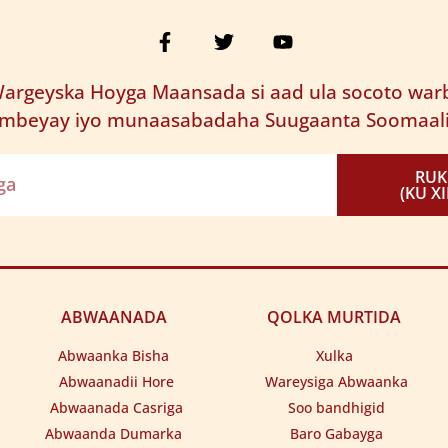
argeyska Hoyga Maansada si aad ula socoto warb
mbeyay iyo munaasabadaha Suugaanta Soomaal
RU
(KU X
ABWAANADA
QOLKA MURTIDA
Abwaanka Bisha
Xulka
Abwaanadii Hore
Wareysiga Abwaanka
Abwaanada Casriga
Soo bandhigid
Abwaanda Dumarka
Baro Gabayga