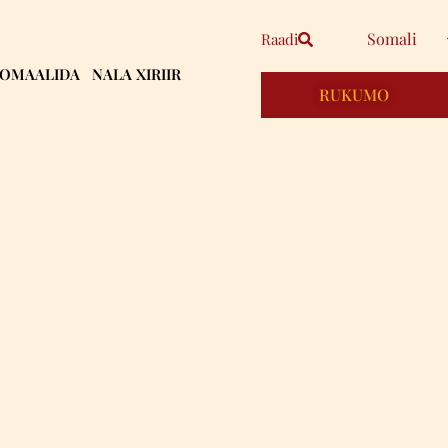
Somali
Raadi
OOMAALIDA
NALA XIRIIR
RUKUMO