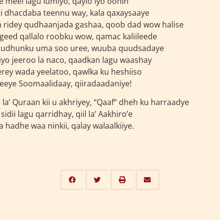
e meel lagu lumiyo, qaylo iyo oohin
i dhacdaba teennu way, kala qaxaysaaye
 ridey qudhaanjada gashaa, qoob dad wow halise
eed qallalo roobku wow, qamac kaliileede
 qudhunku uma soo uree, wuuba quudsadaye
 iyo jeeroo la naco, qaadkan lagu waashay
erey wada yeelatoo, qawlka ku heshiiso
eye Soomaalidaay, qiiradaadaniye!
i la’ Quraan kii u akhriyey, “Qaaf“ dheh ku harraadye
idii lagu qarridhay, qiil la’ Aakhiro’e
a hadhe waa ninkii, qalay walaalkiiye.