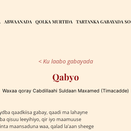
A
ABWAANADA
QOLKA MURTIDA
TARTANKA GABAYADA S
< Ku laabo gabayada
Qabyo
Waxaa qoray Cabdillaahi Suldaan Maxamed (Timacadde)
dba qaadkiisa gabay, qaadi ma lahayne
ba qisuu leeyihiyo, qir iyo maamuuse
nta maansaduna waa, qalad la’aan sheege