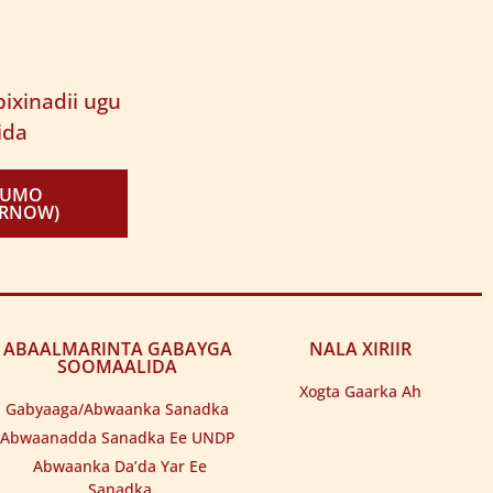
ixinadii ugu
ida
KUMO
IRNOW)
ABAALMARINTA GABAYGA
NALA XIRIIR
SOOMAALIDA
Xogta Gaarka Ah
Gabyaaga/Abwaanka Sanadka
Abwaanadda Sanadka Ee UNDP
Abwaanka Da’da Yar Ee
Sanadka